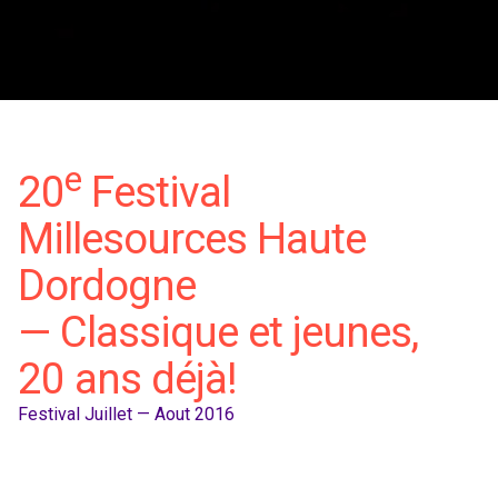
e
20
Festival
Millesources Haute
Dordogne
— Classique et jeunes,
20 ans déjà!
Festival
Juillet — Aout 2016