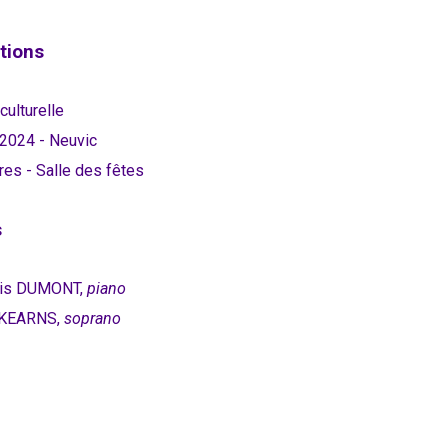
tions
culturelle
 2024 - Neuvic
res - Salle des fêtes
s
ois DUMONT,
piano
 KEARNS,
soprano