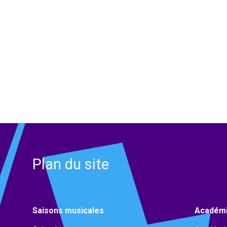
Plan du site
Saisons musicales
Académ