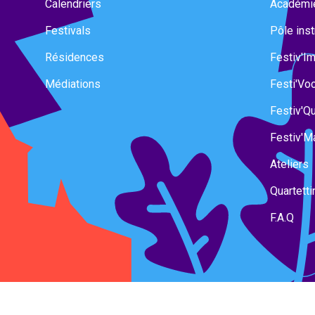
Calendriers
Académi
Festivals
Pôle ins
Résidences
Festiv'I
Médiations
Festi'Vo
Festiv'Qu
Festiv'M
Ateliers
Quartetti
F.A.Q