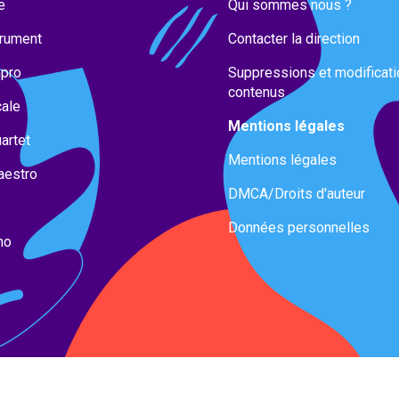
e
Qui sommes nous ?
trument
Contacter la direction
mpro
Suppressions et modificat
contenus
cale
Mentions légales
artet
Mentions légales
aestro
DMCA/Droits d'auteur
Données personnelles
no