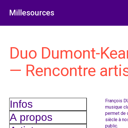
Millesources
Duo Dumont-Kea
— Rencontre arti
François 
Infos
musique cla
permet de d
A propos
siècle à no
public.