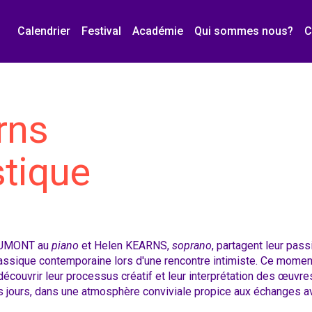
Calendrier
Festival
Académie
Qui sommes nous?
C
rns
stique
DUMONT au
piano
et Helen KEARNS,
soprano
, partagent leur pass
ssique contemporaine lors d'une rencontre intimiste. Ce moment
écouvrir leur processus créatif et leur interprétation des œuvr
s jours, dans une atmosphère conviviale propice aux échanges a