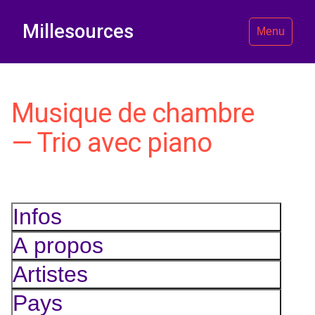
Millesources
Menu
Musique de chambre
— Trio avec piano
Infos
A propos
Artistes
Pays