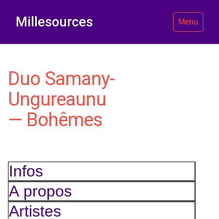
Millesources
Menu
Duo Samany-
Ungureaunu
— Bohêmes
Infos
A propos
Artistes