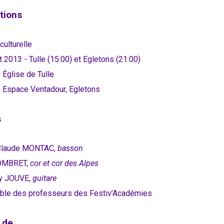
tions
culturelle
 2013 - Tulle (15:00) et Egletons (21:00)
 Église de Tulle
- Espace Ventadour, Egletons
s
Claude MONTAC,
basson
SOMBRET,
cor et cor des Alpes
y JOUVE,
guitare
le des professeurs des Festiv’Académies
 de