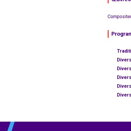
Compositeu
Progr
Tradit
Diver
Diver
Diver
Diver
Diver