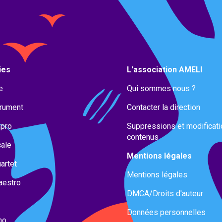
ies
L'association AMELI
e
Qui sommes nous ?
trument
Contacter la direction
mpro
Suppressions et modificat
contenus
cale
Mentions légales
artet
Mentions légales
aestro
DMCA/Droits d'auteur
Données personnelles
no