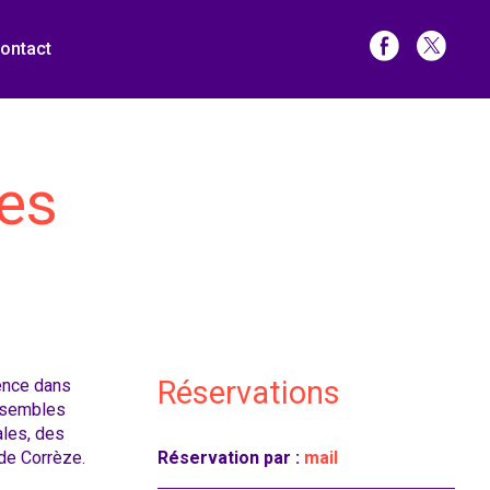
ontact
ies
Réservations
ence dans
ensembles
ales, des
de Corrèze.
Réservation par :
mail