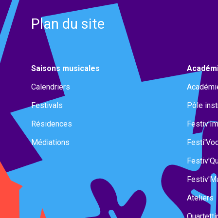
Plan du site
Saisons musicales
Académ
Calendriers
Académi
Festivals
Pôle ins
Résidences
Festiv'I
Médiations
Festi'Vo
Festiv'Qu
Festiv'M
Ateliers
Quartetti