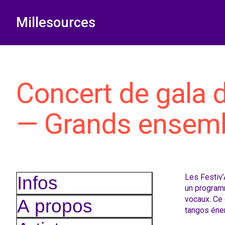
Millesources
Concert de gala 
— Grands ensem
Les Festiv
Infos
un programm
vocaux. Ce 
A propos
tangos éne