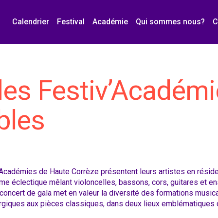
Calendrier
Festival
Académie
Qui sommes nous?
C
des Festiv’Académ
bles
’Académies de Haute Corrèze présentent leurs artistes en résid
e éclectique mêlant violoncelles, bassons, cors, guitares et 
concert de gala met en valeur la diversité des formations music
rgiques aux pièces classiques, dans deux lieux emblématiques 