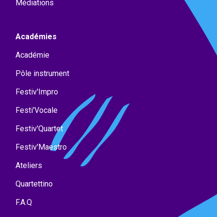
Médiations
Académies
Académie
Pôle instrument
Festiv'Impro
Festi'Vocale
Festiv'Quartet
Festiv'Maestro
Ateliers
Quartettino
F.A.Q