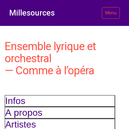
Millesources
Menu
Ensemble lyrique et
orchestral
— Comme à l’opéra
Infos
A propos
Artistes