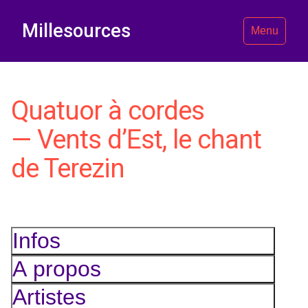
Millesources
Menu
Quatuor à cordes
— Vents d’Est, le chant
de Terezin
Infos
A propos
Artistes