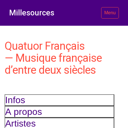
Millesources
Menu
Quatuor Français
— Musique française
d’entre deux siècles
Infos
A propos
Artistes