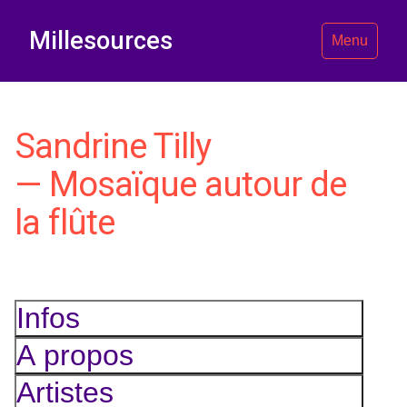
Millesources
Menu
Sandrine Tilly
— Mosaïque autour de
la flûte
Infos
A propos
Artistes